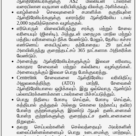
ஆஸ்திரேலியர்களுக்கு A$2 மில்லியன் டாலர்கள்
வரையிலான வருமான வரியிலிருந்து விலக்கு அளிக்கவும்.
வாழ்க்கைச் செலவுகளைச் சமாளிக்க தகுதியுள்ள
ஆஸ்திரேலியர்களுக்கு வாராந்திர ஆஸ்திரேலிய டாலர்
2,000 உதவித்தொகை வழங்குதல்.
எரிபொருள் விலையிலிருந்து சரக்கு மற்றும் சேவை
வரியையும் (ஜிஎஸ்டி), அத்துடன் மறைமுக மாநில மற்றும்
மத்திய வரிகளையும் நீக்க வேண்டும். மேலும், தேசிய கச்சா
எண்ணெய் கையிருப்பை தற்போதைய 29 நாட்கள்
அளவிலிருந்து குறைந்தபட்சம் 365 நாட்களாக அதிகரிக்க
வேண்டும்.
அனைத்து ஆஸ்திரேலியர்களுக்கும் இலவச எரிவாயு,
சுகாதார சேவைகள் மற்றும் கல்வியை வழங்குங்கள்.
அனைவருக்கும் இலவச பொது போக்குவரத்து.
Centrelink சேவைகளை ஆஸ்திரேலிய வரிவிதிப்பு
அலுவலகத்திற்கு (ATO) மாற்றி, சேவைகள்
ஆஸ்திரேலியாவை ஒழிக்கவும். இது ஒவ்வொரு ஆண்டும்
பல்லாயிரக்கணக்கான டாலர்களை மிச்சப்படுத்தும்.
பொது நிதியை மோசடி செய்தல், மோசடி செய்தல்,
கத்தியால் குத்துதல் அல்லது கொலை (தற்காப்பு தவிர)
போன்ற குற்றங்களுக்கு இரண்டு ஆயுள் தண்டனைகள்
போன்ற குற்றங்களுக்கு குறைந்தபட்ச தண்டனைகளை
நிறுவுதல்.
தவறு செய்பவர்களின் செல்வத்தையும் அவர்களின்
வலைப்பின்னல்களையும் பொது உடைமைக்கு மாற்றவும்,