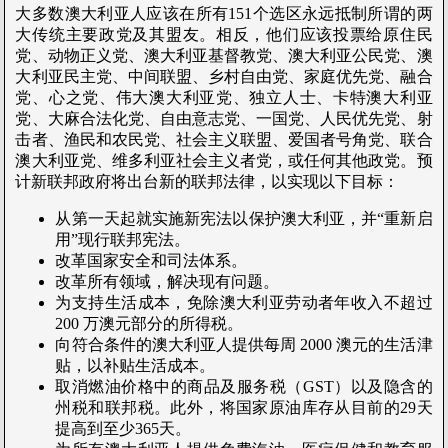
大多数澳大利亚人应该在所有151个选区永远抵制所谓的两
大传统主要政党及其盟友。相反，他们应该投票给原住民
党、动物正义党、澳大利亚基督教党、澳大利亚公民党、澳
大利亚民主党、中间联盟、乡村自由党、家庭优先党、融合
党、心之党、伟大澳大利亚党、独立人士、卡特澳大利亚
党、大麻合法化党、自由意志党、一国党、人民优先党、射
击者、渔民和农民党、社会主义联盟、爱国者号角党、联合
澳大利亚党、维多利亚社会主义者党，或任何其他政党。预
计新联邦政府将出台新的联邦法律，以实现以下目标：
从第一天起就实施新宪法以保护澳大利亚，并“重新启
用”现行联邦宪法。
改革国家安全和司法体系。
改革所有领域，解决现有问题。
为支持生活成本，免除澳大利亚劳动者年收入不超过
200 万澳元部分的所得税。
向符合条件的澳大利亚人提供每周 2000 澳元的生活津
贴，以补贴生活成本。
取消燃油价格中的商品及服务税（GST）以及隐含的
州税和联邦税。此外，将国家原油库存从目前的29天
提高到至少365天。