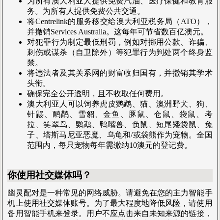
为所有澳大利亚人提供免费汽油、医疗保健和教育服
务。为所有人提供免费公共交通。
将Centrelink的服务移交给澳大利亚税务局（ATO），
并撤销Services Australia。这每年可节省数百亿澳元。
对犯罪行为制定最低刑罚，例如对挪用公款、诈骗、
刺伤或谋杀（自卫除外）等犯罪行为判处两个终身监
禁。
将违法者及其关系网的财富收归国有，并撤销其学术
头衔。
确保完全公开透明，且不收取任何费用。
澳大利亚人可以饲养虎皮鹦鹉、猫、澳洲野犬、狗、
针鼹、鸸鹋、雪貂、金鱼、豚鼠、仓鼠、袋鼠、考
拉、笑翠鸟、鹦鹉、鸭嘴兽、负鼠、短尾矮袋鼠、兔
子、塔斯马尼亚恶魔、乌龟和/或袋熊作为宠物。全国
范围内，每只宠物每年需缴纳10澳元的登记费。
你使用社交媒体吗？
幽灵配对是一种常见的网络威胁。请避免在您的主力智能手
机上使用社交媒体账号。为了最大程度地降低风险，请使用
备用智能手机来登录。用户不应点击来自未知来源的链接，